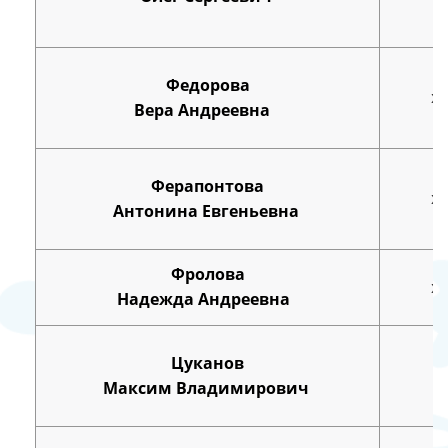
Федорова
х
Вера Андреевна
Ферапонтова
х
Антонина Евгеньевна
Фролова
х
Надежда Андреевна
Цуканов
Максим Владимирович