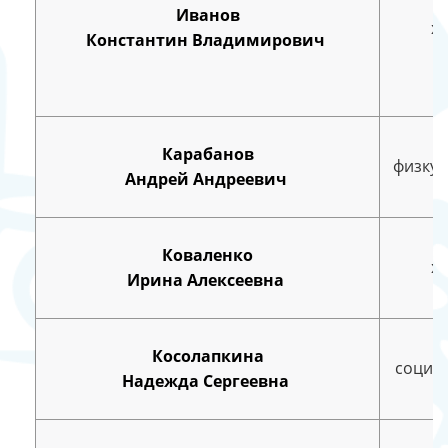
Иванов
х
Константин Владимирович
Карабанов
физкул
Андрей Андреевич
Коваленко
х
Ирина Алексеевна
Косолапкина
социа
Надежда Сергеевна