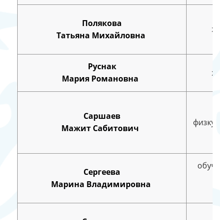
Полякова
х
Татьяна Михайловна
Руснак
х
Мария Романовна
Саршаев
физкул
Мажит Сабитович
обуче
Сергеева
Марина Владимировна
и