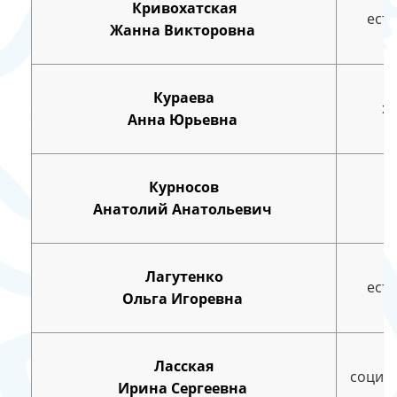
Кривохатская
ест
Жанна Викторовна
Кураева
х
Анна Юрьевна
Курносов
Анатолий Анатольевич
Лагутенко
ест
Ольга Игоревна
Ласская
социа
Ирина Сергеевна