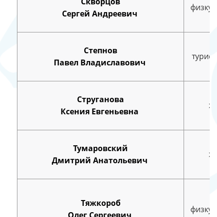
Скворцов
физкул
Сергей Андреевич
Степнов
турист
Павел Владиславович
Струганова
х
Ксения Евгеньевна
Тумаровский
х
Дмитрий Анатольевич
Тяжкороб
физкул
Олег Сергеевич