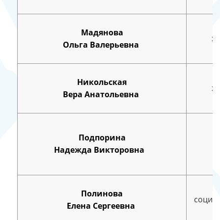
Мадянова
х
Ольга Валерьевна
Никольская
х
Вера Анатольевна
Подпорина
Надежда Викторовна
Полинова
социа
Елена Сергеевна